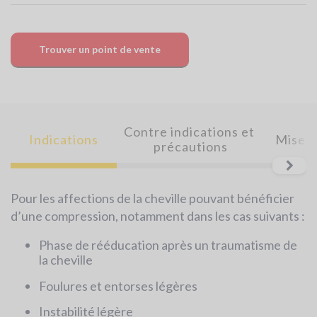
Trouver un point de vente
Contre indications et 
Indications
Mise e
précautions
Pour les affections de la cheville pouvant bénéficier
Le
d’une compression, notamment dans les cas suivants :
p
i
Phase de rééducation après un traumatisme de
la cheville
P
Foulures et entorses légères
Instabilité légère