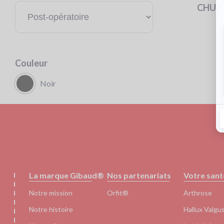
CHUT 
Couleur
Noir
Pied
La marque Gibaud®
Nos partenariats
Votre sant
de
page
Notre mission
Orfit®
Arthrose
Notre histoire
Hallux Valgu