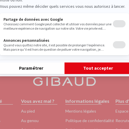
à Décharge du Talon
CHUT à Décharge Avant-
é
Vous avez mal ?
Informations légales
Plus d
Au pied
Mentions légales
Espace
s
Au genou
Politique de confidentialité
Recrut