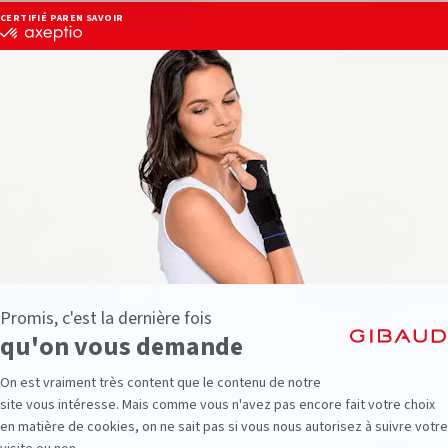
oire
Post-opératoire
Pied
Pied