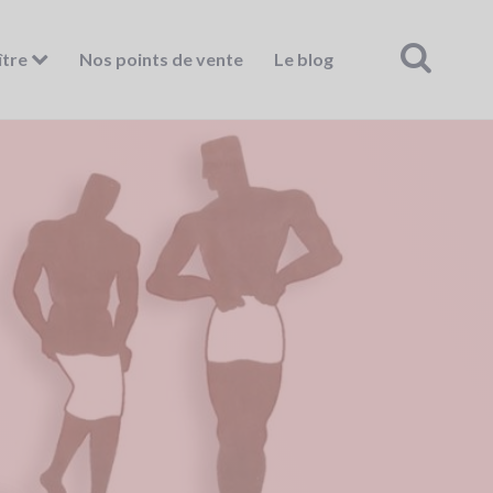
ître
Nos points de vente
Le blog