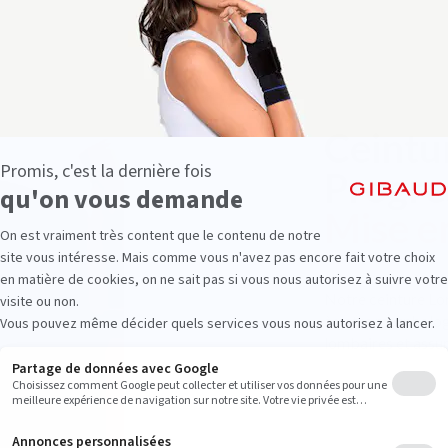
Ceintu
Progre
Mise e
Notre ceinture Lo
à votre morphologi
lombaires et assur