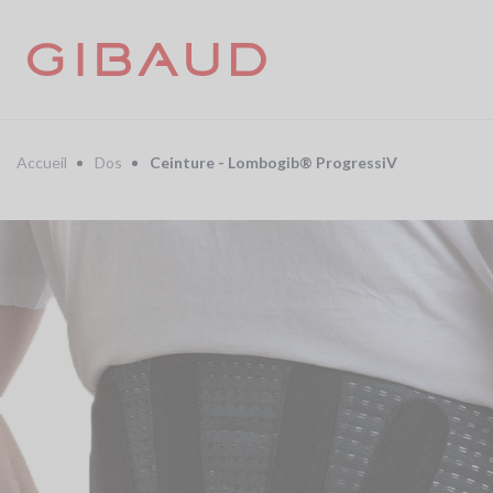
Aller
au
contenu
principal
Fil
d'Ariane
Accueil
Dos
Ceinture - Lombogib® ProgressiV