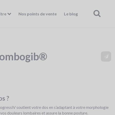
ître
Nos points de vente
Le blog
 Lombogib®
os ?
ressiV soutient votre dos en s’adaptant à votre morphologie
ge vos douleurs lombaires et assure la bonne posture.