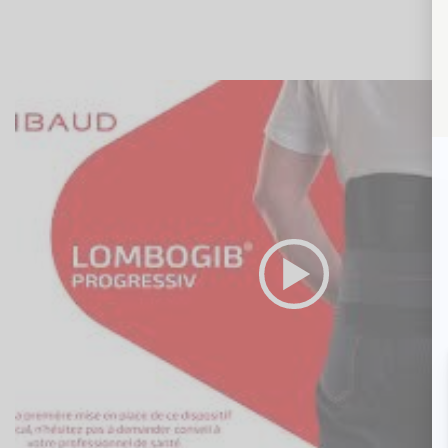
Video
Url