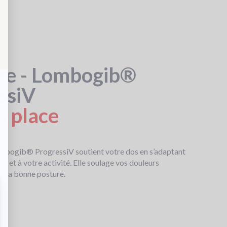
m
Si
c
re - Lombogib®
ssiV
n place
mbogib® ProgressiV soutient votre dos en s’adaptant
e et à votre activité. Elle soulage vos douleurs
e la bonne posture.