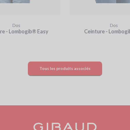
Dos
Dos
re - Lombogib® Easy
Ceinture - Lombog
Tous les produits associés