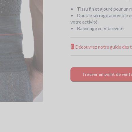
• Tissu fin et ajouré pour un m
• Double serrage amovible et r
votre activité.
• Baleinage en V breveté.
Découvrez notre guide des ta
Trouver un point de vent