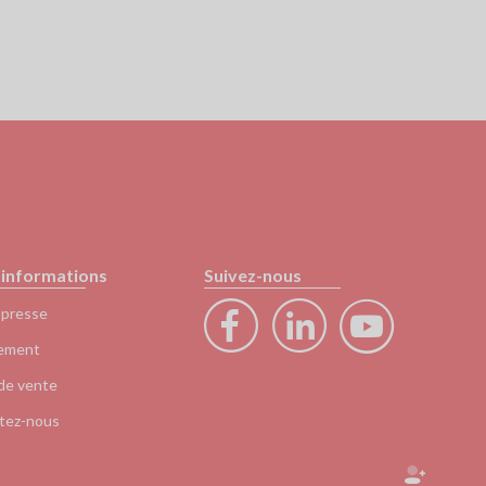
'informations
Suivez-nous
 presse
ement
de vente
tez-nous