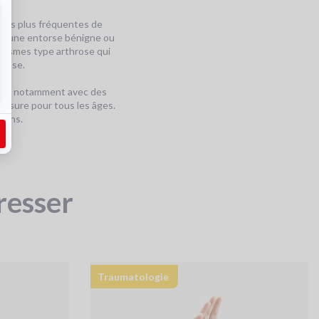
s les plus fréquentes de
ner une entorse bénigne ou
atismes type arthrose qui
hrose.
oppé notamment avec des
mesure pour tous les âges.
tions.
resser
Traumatologie