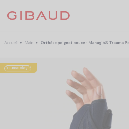
Aller
au
contenu
principal
Fil
d'Ariane
Accueil
Main
Orthèse poignet pouce - Manugib® Trauma P
Traumatologie