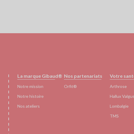
Pied
La marque Gibaud®
Nos partenariats
Votre sant
de
page
Notre mission
Orfit®
Arthrose
Notre histoire
Hallux Valgu
Nos ateliers
Lombalgie
TMS