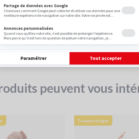
t très sollicitées, elles méritent que l’on prenne soin d’elles. Les cause
ont les accidents, les chutes, les chocs ou les torsions, pouvant entraî
e fracture ou une luxation. La main peut aussi être atteinte par des rhum
calisent préférentiellement au niveau du pouce ; on parle alors de rhizart
posons des orthèses de main et du pouce pour chaque besoin. Dével
 la main Gibaud® répond aux différentes pathologies, de la série au sur-
oins sont destinés à restreindre le mouvement ou stabiliser les articula
roduits peuvent vous inté
e
Traumatologie