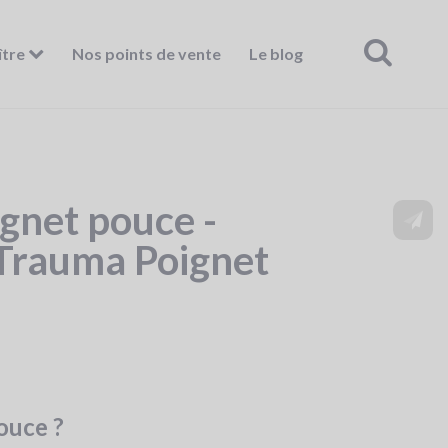
ître
Nos points de vente
Le blog
gnet pouce -
rauma Poignet
ouce ?