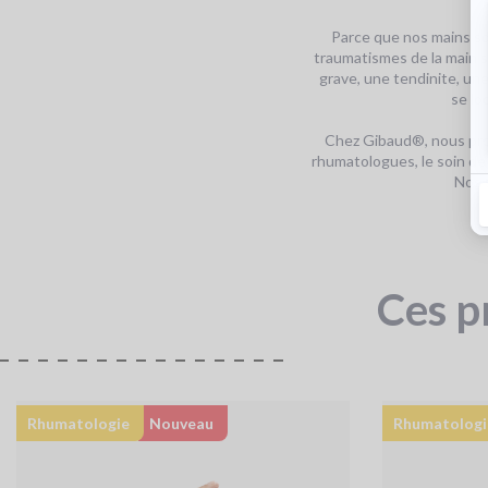
Parce que nos mains son
traumatismes de la main s
grave, une tendinite, un
se lo
Chez Gibaud®, nous pro
rhumatologues, le soin de
Nos s
Ces p
Rhumatologie
Nouveau
Rhumatologi