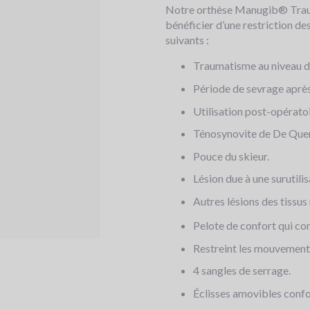
Notre orthèse Manugib® Traum
bénéficier d’une restriction 
suivants :
Traumatisme au niveau d
Période de sevrage après
Utilisation post-opératoi
Ténosynovite de De Quer
Pouce du skieur.
Lésion due à une surutili
Autres lésions des tissu
Pelote de confort qui co
Restreint les mouvements
4 sangles de serrage.
Éclisses amovibles conf