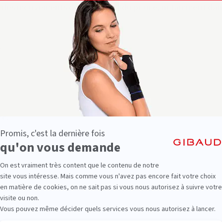
on des mouvements du poignet et du pouce, notamment dans
.
ce.