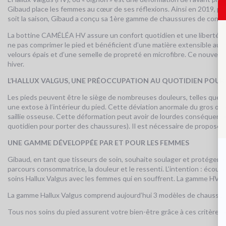
Gibaud place les femmes au cœur de ses réflexions. Ainsi en 2019, pou
soit la saison, Gibaud a conçu sa 1ère gamme de chaussures de confort
La bottine CAMÉLÉA HV assure un confort quotidien et une liberté de
ne pas comprimer le pied et bénéficient d’une matière extensible au ni
velours épais et d’une semelle de propreté en microfibre. Ce nouvea
hiver.
L’HALLUX VALGUS, UNE PRÉOCCUPATION AU QUOTIDIEN POUR
Les pieds peuvent être le siège de nombreuses douleurs, telles que ce
une extose à l’intérieur du pied. Cette déviation anormale du gros orte
saillie osseuse. Cette déformation peut avoir de lourdes conséquences
quotidien pour porter des chaussures). Il est nécessaire de proposer
UNE GAMME DÉVELOPPÉE PAR ET POUR LES FEMMES
Gibaud, en tant que tisseurs de soin, souhaite soulager et protéger les
parcours consommatrice, la douleur et le ressenti. L’intention : éco
soins Hallux Valgus avec les femmes qui en souffrent. La gamme HV a
La gamme Hallux Valgus comprend aujourd’hui 3 modèles de chaussures
Tous nos soins du pied assurent votre bien-être grâce à ces critères e