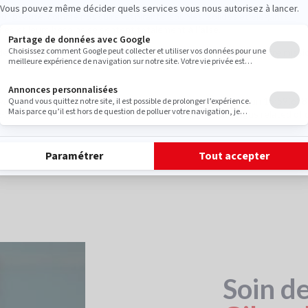
eur beauté, comme nos cuirs respirants, souples, solides et élégants.
rmes et leurs besoins se sentent totalement
à l’aise.
iée à la prise en charge de l'Hallux Valgus, nous affirmons notre miss
valgus in a primary care population. Arthritis Rheum. 2008 Jun 15;59(6):
-Sanz, Calvo-Lobo, and López-López. Impact of Hallux Valgus related of q
Soin de