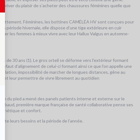
s priver du plaisir de s’acheter des chaussures féminines quelle que
ni frottement. Féminines, les bottines CAMÉLÉA HV sont conçues pour
la période hivernale, elle dispose d’une tige extérieure en cuir
ider les femmes à mieux vivre avec leur Hallux Valgus en automne-
 de 30 ans (1). Le gros orteil se déforme vers l’extérieur formant
 défaut d’alignement de celui-ci formant ainsi ce que l’on appelle une
iculation, impossibilité de marcher de longues distances, gêne au
e et leur permettre de vivre librement au quotidien
 soin du pied a mené des panels patients interne et externe sur le
. Gibaud, première marque française de santé collaborative pense ses
sthétique et confort.
te leurs besoins et la période de l’année.