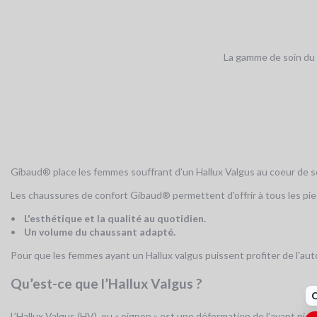
La gamme de soin du p
Gibaud® place les femmes souffrant d’un Hallux Valgus au coeur de so
Les chaussures de confort Gibaud® permettent d'offrir à tous les pieds
•
L'esthétique et la qualité au quotidien.
•
Un volume du chaussant adapté.
Pour que les femmes ayant un Hallux valgus puissent profiter de l'a
Qu’est-ce que l’Hallux Valgus ?
L’Hallux Valgus (HV), ou « oignon » est une déformation de l’avant pi