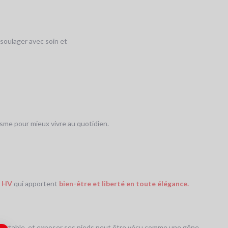
L
Le
 soulager avec soin et
S
p
Si
p
sme pour mieux vivre au quotidien.
 HV
qui apportent
bien-être et liberté en toute élégance.
confortable, et exposer ses pieds peut être vécu comme une gêne.