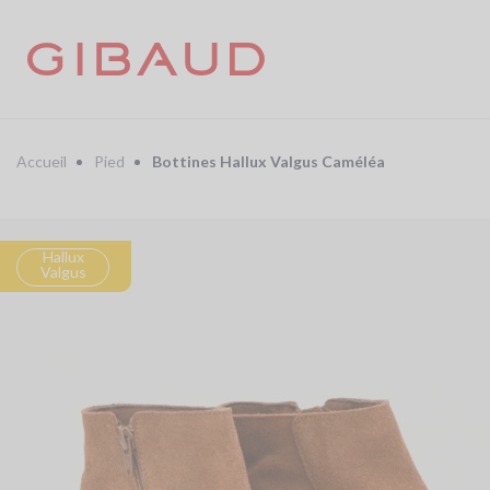
Aller
au
contenu
principal
Fil
d'Ariane
Accueil
Pied
Bottines Hallux Valgus Caméléa
Hallux
Valgus