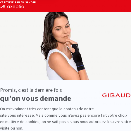
r apporter aux femmes le confort et le soin qu’elles recherchent sans le
 d’automne-hiver pour soulager l’Hallux Valgus, avec soin et discrétion.
 marche en offrant un volume adapté à l’hallux valgus, sans pression, 
veau de l’Hallux Valgus pour limiter pression et frottement. Conçue pour 
u modèle de la gamme HV a été développé pour soulager au quotidien et a
 LES FEMMES
lles provoquées par l’Hallux Valgus, qui concerne 38% des femmes de plus
il vers le deuxième orteil, au niveau du premier métatarsien, entraîne un
 (angulation de l’orteil pouvant dépasser 40°, luxation complète de l’art
 des solutions pour soulager les femmes atteintes de cette problématiqu
 femmes dans le soin de l’Hallux Valgus. Pour ce faire, le spécialiste du
uter les femmes pour mieux comprendre leurs besoins et adapter les soins
 été développée pour répondre aux besoins de ces femmes : efficacité, e
 (sandales & bottines) qui permettent de soutenir les femmes peu impor
ssentiels :