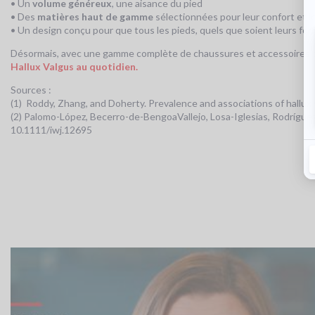
• Un
volume généreux
, une aisance du pied
• Des
matières haut de gamme
sélectionnées pour leur confort et l
• Un design conçu pour que tous les pieds, quels que soient leurs fo
Désormais, avec une gamme complète de chaussures et accessoires déd
Hallux Valgus au quotidien.
Sources :
(1) Roddy, Zhang, and Doherty. Prevalence and associations of hallux 
(2) Palomo-López, Becerro-de-BengoaVallejo, Losa-Iglesias, Rodríguez
10.1111/iwj.12695
Video
Url