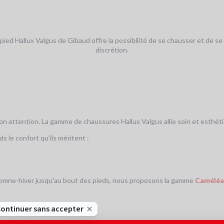
ied Hallux Valgus de Gibaud offre la possibilité de se chausser et de se
discrétion.
n attention. La gamme de chaussures Hallux Valgus allie soin et esthéti
 le confort qu'ils méritent :
utomne-hiver jusqu'au bout des pieds, nous proposons la gamme
Caméléa
ed difficile à supporter (2). Se chausser peut devenir contraignant, peu 