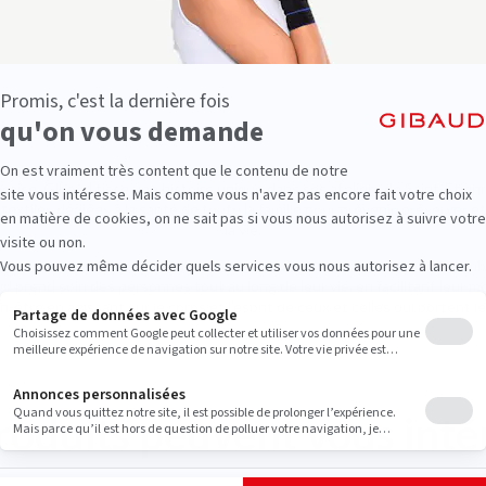
çaise, Gibaud tisse une histoire unique dans ses ateliers de Saint-Etienn
extiles dédiées à la santé de toute la famille pour prévenir, préserver 
la vie.
 dos, du poignet, de la cheville et du genou (orthopédie), le soin des jamb
d prend soin des personnes tout au long de leur vie, en facilitant leur mo
en-être en agissant sur le corps et l’esprit de ceux et celles qui portent le
roduits peuvent vous inté