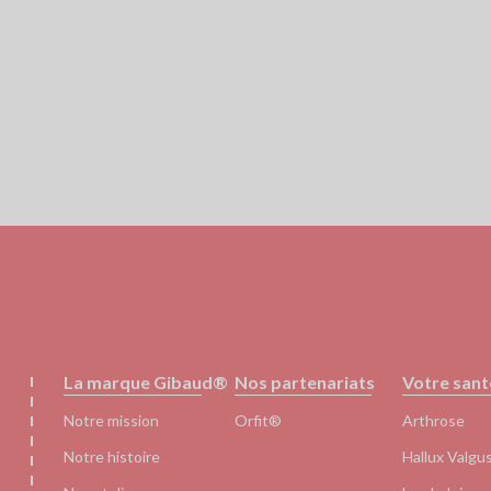
Pied
La marque Gibaud®
Nos partenariats
Votre sant
de
page
Notre mission
Orfit®
Arthrose
Notre histoire
Hallux Valgu