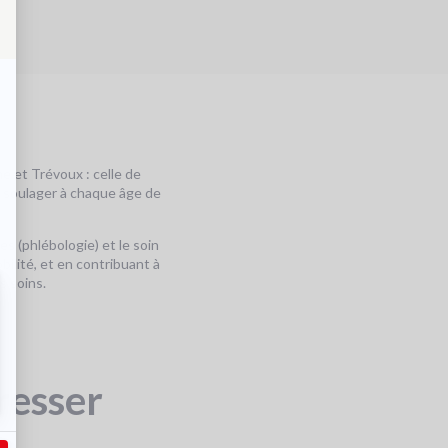
S
p
Si
p
e et Trévoux : celle de
et soulager à chaque âge de
es (phlébologie) et le soin
bilité, et en contribuant à
s soins.
resser