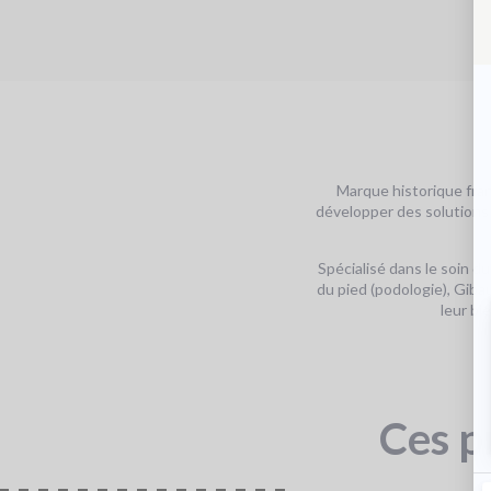
Marque historique fran
développer des solutions t
Spécialisé dans le soin du
du pied (podologie), Gibau
leur bi
Ces p