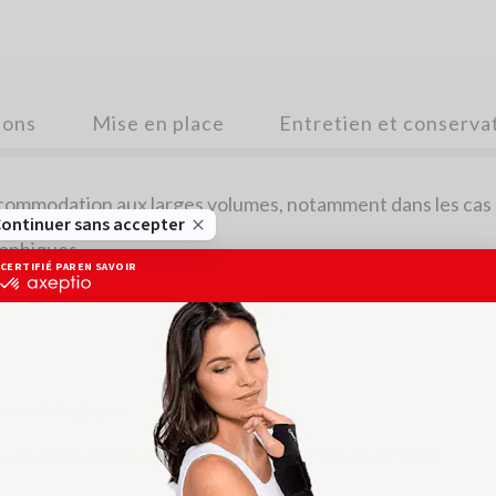
ions
Mise en place
Entretien et conserva
ccommodation aux larges volumes, notamment dans les cas 
rophiques.
rhumatologique.
Anafi, Cythère, Egine, Lipsi, Pétilla, Spezia et Trani