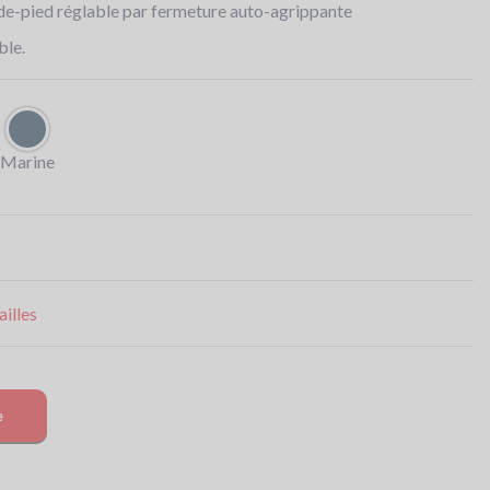
de-pied réglable par fermeture auto-agrippante
ble.
Marine
illes
e