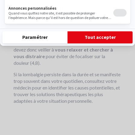
Éviter le stress et l’anxiété
Pouvant provoquer des contractions musculaires et
des insomnies, voire une dépression, l’anxiété ne peut
qu’aggraver la situation. Pour éviter de tomber dans
un engrenage négatif en cas de lombalgie, vous
devez donc veiller à
vous relaxer et chercher à
vous distraire
pour éviter de focaliser sur la
douleur (4,8).
Si la lombalgie persiste dans la durée et se manifeste
trop souvent dans votre quotidien, consultez votre
médecin pour en identifier les causes potentielles, et
trouver les solutions thérapeutiques les plus
adaptées à votre situation personnelle.