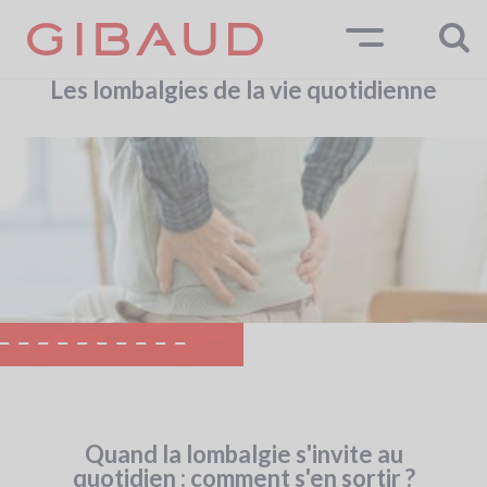
Aller
au
contenu
principal
Les lombalgies de la vie quotidienne
Fil
d'Ariane
Quand la lombalgie s'invite au
quotidien : comment s'en sortir ?