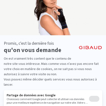
Au stade aigu comme au stade chronique de la
lombalgie, le
repos strict et
l’
alitement
sont
t
otalement déconseillés
aujourd’hui. Au contraire,
il est recommandé de
reprendre vos activités au
plus vite pour éviter à la douleur de s’installer
(1,
3, 6, 8).
Soulager la douleur
Si besoin, des
médicaments
(antalgiques, anti-
inflammatoires ou myorelaxants) peuvent vous être
prescrits
pour réduire la douleur
afin de reprendre
vos activités (1, 3, 8).
Le
port d’une
ceinture lombaire
peut également
vous aider à apaiser la douleur, en réduisant les
contraintes qui pèsent sur les lombaires lors de
certains mouvements (1, 3, 8, 9). Certaines ceintures
intégrant de la laine peuvent aussi avoir un
effet
bénéfique en préservant la chaleur
sur les zones
sensibles (10).