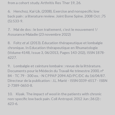
from a cohort study. Arthritis Res Ther 19, 26.
6. Henchoz, Kai-Lik. (2008). Exercise and nonspecific low
back pain : a literature review. Joint Bone Spine. 2008 Oct ;75
(5):533-9.
7. Mal de dos : le bon traitement, c’est le mouvement !/
Assurance Maladie (23 novembre 2022)
8. Foltz
et al.
(2013). Éducation thérapeutique et lombalgie
chronique. In Education thérapeutique en Rhumatologie
(Volume 4148, Issue 3, 06/2013, Pages 143-202), ISSN 1878-
6227.
9. Lombalgie et ceinture lombaire : revue de la littérature.
Documents pour le Médecin du Travail 4e trimestre 2000, n°
84 - TC 79 - 300 ex. - N CPPAP 2094 AD/PC/DC du 16/04/87.
Directeur de la publication : J.L. Marié - ISSN 0339-6517 - ISBN
2-7389-0650-8.
10. Kiyak. The impact of wool in the patients with chronic
non-specific low back pain. Coll Antropol. 2012 Jun ;36 (2) :
623-6.