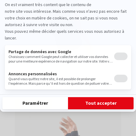
Genou
Genouillère - Genugib® Open
Traumatologie