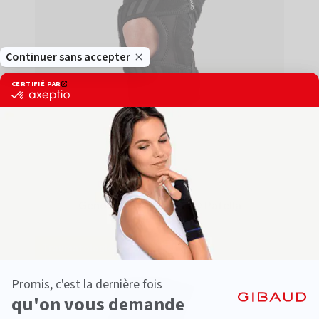
Genou
Genouillère - Genugib® Patella
Traumatologie